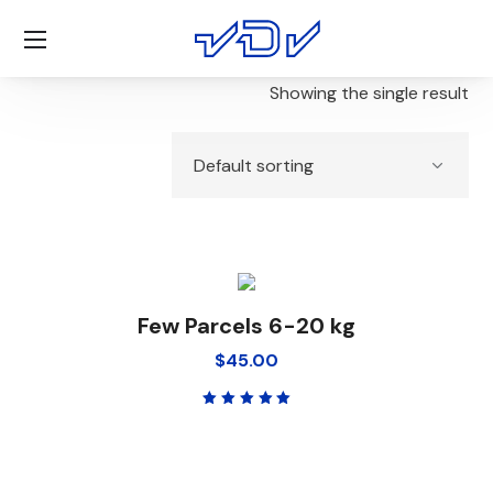
Showing the single result
Few Parcels 6-20 kg
$
45.00
Rated
5.00
out
of 5