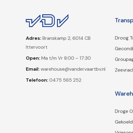
Trans
Droog T
Adres:
Branskamp 2, 6014 CB
Ittervoort
Gecondi
Open:
Ma t/m Vr 8:00 – 17:30
Groupa
Email:
warehouse@vandervaartbv.nl
Zeevrac
Telefoon:
0475 565 252
Wareh
Droge O
Gekoeld
Vriesop