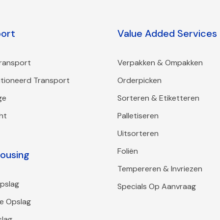
port
Value Added Services
ransport
Verpakken & Ompakken
tioneerd Transport
Orderpicken
ge
Sorteren & Etiketteren
ht
Palletiseren
Uitsorteren
Foliën
ousing
Tempereren & Invriezen
pslag
Specials Op Aanvraag
e Opslag
slag