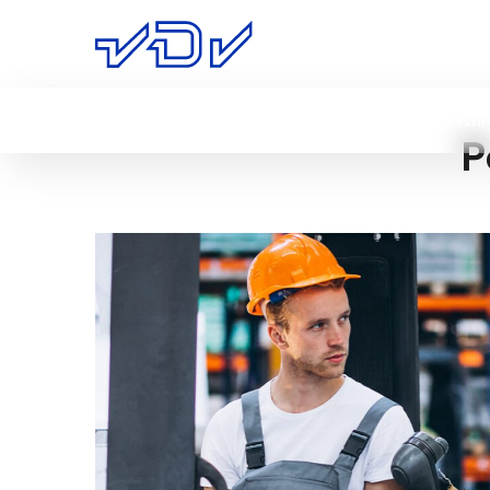
Home
Diensten
Over ons
Certif
P